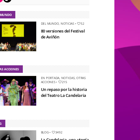
 MUNDO
DEL MUNDO
,
NOTICIAS
•
52
80 versiones del Festival
de Aviñón
AS ACCIONES
EN PORTADA
,
NOTICIAS
,
OTRAS
ACCIONES
•
215
Un repaso por la historia
del Teatro La Candelaria
G
BLOG
•
3492
La Candelaria, una utopía