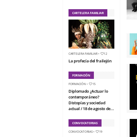
CARTELERA FAMILIAR
CARTELERA FAMILIAR
•
12
La profecía del frailejón
FORMACIÓN
FORMACIÓN
•
15
Diplomado ¿Actuar lo
contemporáneo?
Distopías y sociedad
actual / 18 de agosto de...
CONVOCATORIAS
CONVOCATORIAS
•
19