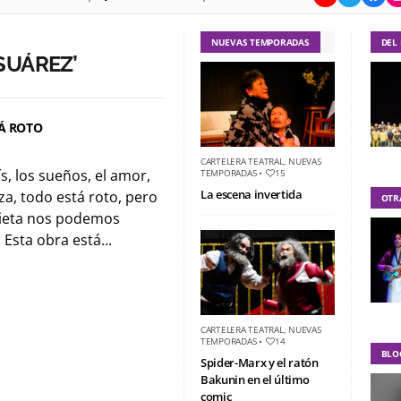
NUEVAS TEMPORADAS
DEL
SUÁREZ’
Á ROTO
CARTELERA TEATRAL
,
NUEVAS
s, los sueños, el amor,
TEMPORADAS
•
15
La escena invertida
za, todo está roto, pero
OTR
rieta nos podemos
Esta obra está...
CARTELERA TEATRAL
,
NUEVAS
TEMPORADAS
•
14
BLO
Spider-Marx y el ratón
Bakunin en el último
comic