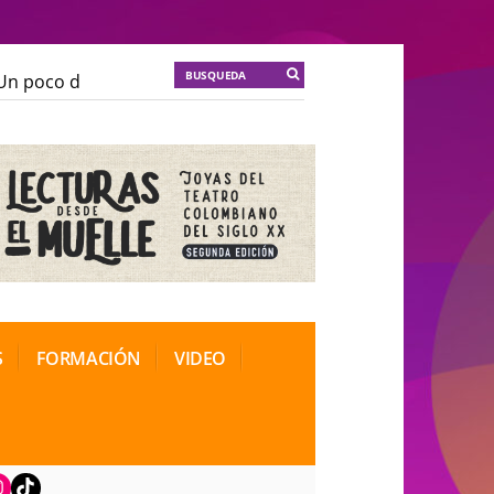
 poco de locura para la cordura
KT :: |
Soma Mnemos
 poco de locura para la cordura
KT :: |
Soma Mnemos
ional de Teatro Rosa
ional de Teatro Rosa
S
FORMACIÓN
VIDEO
book
nstagram
TikTok