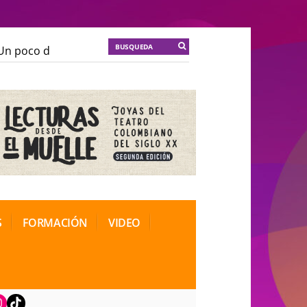
 poco de locura para la cordura
KT :: |
Soma Mnemos
 poco de locura para la cordura
KT :: |
Soma Mnemos
ional de Teatro Rosa
ional de Teatro Rosa
S
FORMACIÓN
VIDEO
book
nstagram
TikTok