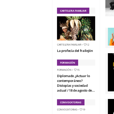
CARTELERA FAMILIAR
CARTELERA FAMILIAR
•
12
La profecía del frailejón
FORMACIÓN
FORMACIÓN
•
15
Diplomado ¿Actuar lo
contemporáneo?
Distopías y sociedad
actual / 18 de agosto de...
CONVOCATORIAS
CONVOCATORIAS
•
19