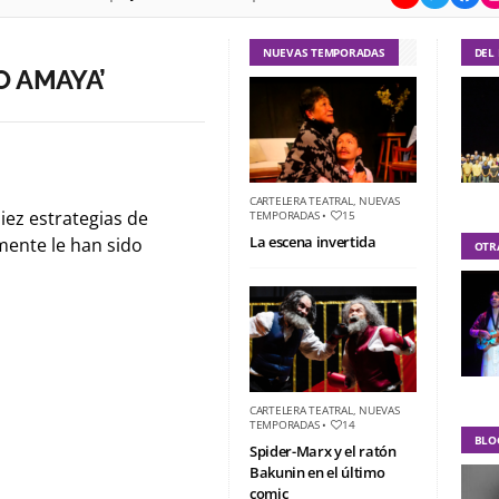
NUEVAS TEMPORADAS
DEL
O AMAYA’
CARTELERA TEATRAL
,
NUEVAS
iez estrategias de
TEMPORADAS
•
15
La escena invertida
ente le han sido
OTR
CARTELERA TEATRAL
,
NUEVAS
TEMPORADAS
•
14
BLO
Spider-Marx y el ratón
Bakunin en el último
comic