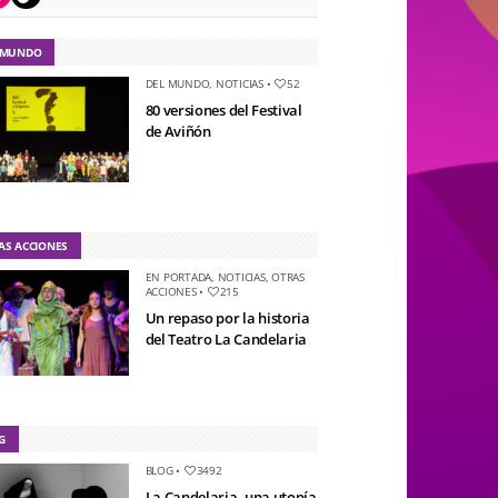
 MUNDO
DEL MUNDO
,
NOTICIAS
•
52
80 versiones del Festival
de Aviñón
AS ACCIONES
EN PORTADA
,
NOTICIAS
,
OTRAS
ACCIONES
•
215
Un repaso por la historia
del Teatro La Candelaria
G
BLOG
•
3492
La Candelaria, una utopía