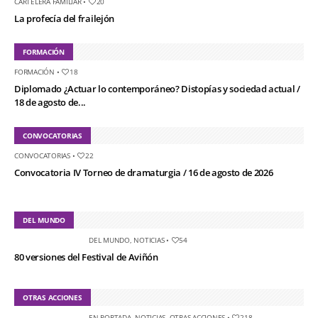
CARTELERA FAMILIAR
•
20
La profecía del frailejón
FORMACIÓN
FORMACIÓN
•
18
Diplomado ¿Actuar lo contemporáneo? Distopías y sociedad actual /
18 de agosto de...
CONVOCATORIAS
CONVOCATORIAS
•
22
Convocatoria IV Torneo de dramaturgia / 16 de agosto de 2026
DEL MUNDO
DEL MUNDO
,
NOTICIAS
•
54
80 versiones del Festival de Aviñón
OTRAS ACCIONES
EN PORTADA
,
NOTICIAS
,
OTRAS ACCIONES
•
218