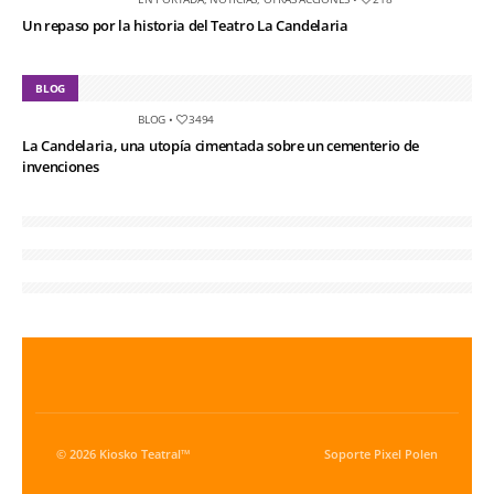
Un repaso por la historia del Teatro La Candelaria
BLOG
BLOG
•
3494
La Candelaria, una utopía cimentada sobre un cementerio de
invenciones
© 2026 Kiosko Teatral™
Soporte
Pixel Polen