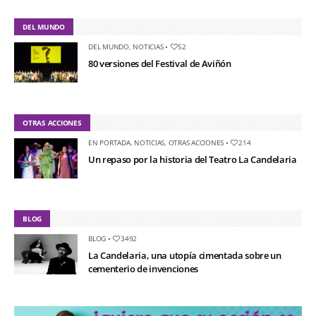
DEL MUNDO
DEL MUNDO
,
NOTICIAS
•
52
80 versiones del Festival de Aviñón
OTRAS ACCIONES
EN PORTADA
,
NOTICIAS
,
OTRAS ACCIONES
•
214
Un repaso por la historia del Teatro La Candelaria
BLOG
BLOG
•
3492
La Candelaria, una utopía cimentada sobre un
cementerio de invenciones