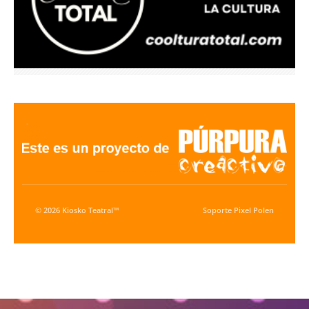
© 2026 Kiosko Teatral™
Soporte
Pixel Polen