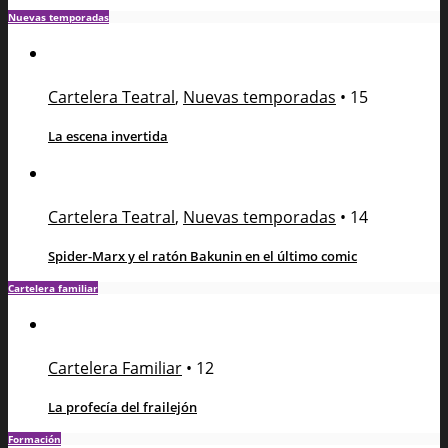
Nuevas temporadas
Cartelera Teatral
,
Nuevas temporadas
•
15
La escena invertida
Cartelera Teatral
,
Nuevas temporadas
•
14
Spider-Marx y el ratón Bakunin en el último comic
Cartelera familiar
Cartelera Familiar
•
12
La profecía del frailejón
Formación