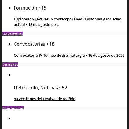
Formación
•
15
Diplomado ¿Actuar lo contemporáneo? Distopías y sociedad
actual / 18 de agosto de...
Convocatorias
Convocatorias
•
18
Convocatoria IV Torneo de dramaturgia / 16 de agosto de 2026
Del mundo
Del mundo
,
Noticias
•
52
80 versiones del Festival de Aviñón
Otras acciones