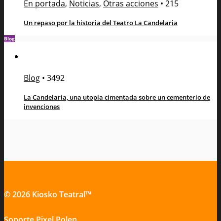
En portada
,
Noticias
,
Otras acciones
•
215
Un repaso por la historia del Teatro La Candelaria
Blog
Blog
•
3492
La Candelaria, una utopía cimentada sobre un cementerio de
invenciones
© 2026 Kiosko Teatral™
Soporte
Pixel Polen