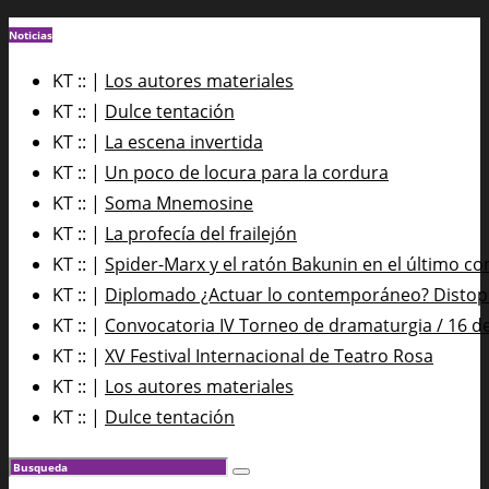
Noticias
KT :: |
Los autores materiales
KT :: |
Dulce tentación
KT :: |
La escena invertida
KT :: |
Un poco de locura para la cordura
KT :: |
Soma Mnemosine
KT :: |
La profecía del frailejón
KT :: |
Spider-Marx y el ratón Bakunin en el último co
KT :: |
Diplomado ¿Actuar lo contemporáneo? Distopía
KT :: |
Convocatoria IV Torneo de dramaturgia / 16 d
KT :: |
XV Festival Internacional de Teatro Rosa
KT :: |
Los autores materiales
KT :: |
Dulce tentación