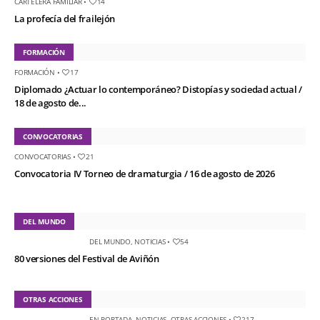
CARTELERA FAMILIAR
•
14
La profecía del frailejón
FORMACIÓN
FORMACIÓN
•
17
Diplomado ¿Actuar lo contemporáneo? Distopías y sociedad actual /
18 de agosto de...
CONVOCATORIAS
CONVOCATORIAS
•
21
Convocatoria IV Torneo de dramaturgia / 16 de agosto de 2026
DEL MUNDO
DEL MUNDO
,
NOTICIAS
•
54
80 versiones del Festival de Aviñón
OTRAS ACCIONES
EN PORTADA
,
NOTICIAS
,
OTRAS ACCIONES
•
217