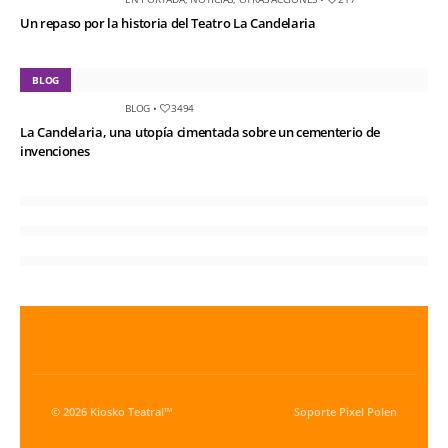
Un repaso por la historia del Teatro La Candelaria
BLOG
BLOG
•
3494
La Candelaria, una utopía cimentada sobre un cementerio de
invenciones
© 2026 Kiosko Teatral™
Soporte
Pixel Polen