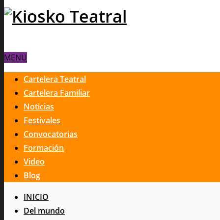
MENU
Cartelera Teatral
Cartelera Familiar
Noticias
Festivales
Convocatorias
Formación
Video
Blog
INICIO
Del mundo