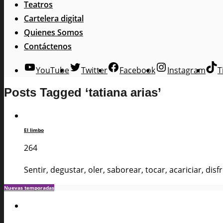
Teatros
Cartelera digital
Quienes Somos
Contáctenos
YouTube
Twitter
Facebook
Instagram
T
Posts Tagged ‘tatiana arias’
El limbo
264
Sentir, degustar, oler, saborear, tocar, acariciar, di
Nuevas temporadas