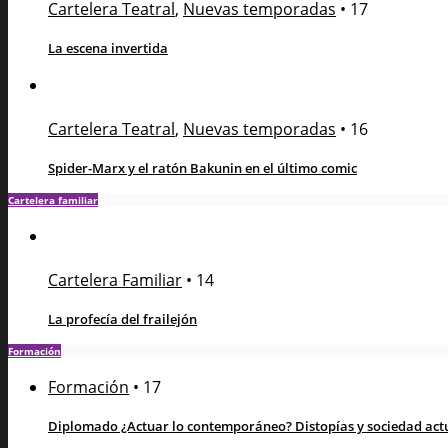
Cartelera Teatral
,
Nuevas temporadas
•
17
La escena invertida
Cartelera Teatral
,
Nuevas temporadas
•
16
Spider-Marx y el ratón Bakunin en el último comic
Cartelera familiar
Cartelera Familiar
•
14
La profecía del frailejón
Formación
Formación
•
17
Diplomado ¿Actuar lo contemporáneo? Distopías y sociedad actua