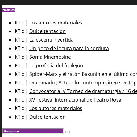
Noticias
KT :: |
Los autores materiales
KT :: |
Dulce tentación
KT :: |
La escena invertida
KT :: |
Un poco de locura para la cordura
KT :: |
Soma Mnemosine
KT :: |
La profecía del frailejón
KT :: |
Spider-Marx y el ratón Bakunin en el último co
KT :: |
Diplomado ¿Actuar lo contemporáneo? Distopía
KT :: |
Convocatoria IV Torneo de dramaturgia / 16 d
KT :: |
XV Festival Internacional de Teatro Rosa
KT :: |
Los autores materiales
KT :: |
Dulce tentación