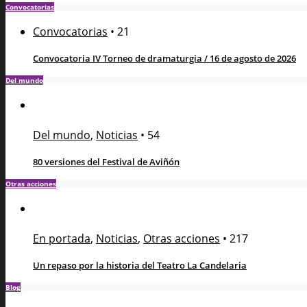
Convocatorias
Convocatorias
•
21
Convocatoria IV Torneo de dramaturgia / 16 de agosto de 2026
Del mundo
Del mundo
,
Noticias
•
54
80 versiones del Festival de Aviñón
Otras acciones
En portada
,
Noticias
,
Otras acciones
•
217
Un repaso por la historia del Teatro La Candelaria
Blog