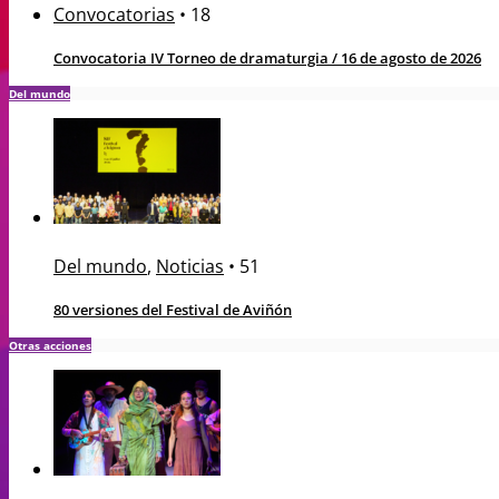
Convocatorias
•
18
Convocatoria IV Torneo de dramaturgia / 16 de agosto de 2026
Del mundo
Del mundo
,
Noticias
•
51
80 versiones del Festival de Aviñón
Otras acciones