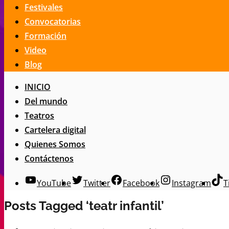
Festivales
Convocatorias
Formación
Video
Blog
INICIO
Del mundo
Teatros
Cartelera digital
Quienes Somos
Contáctenos
YouTube
Twitter
Facebook
Instagram
T
Posts Tagged ‘teatr infantil’