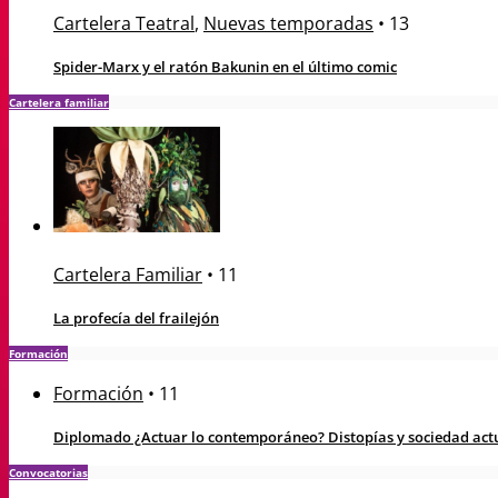
Cartelera Teatral
,
Nuevas temporadas
•
13
Spider-Marx y el ratón Bakunin en el último comic
Cartelera familiar
Cartelera Familiar
•
11
La profecía del frailejón
Formación
Formación
•
11
Diplomado ¿Actuar lo contemporáneo? Distopías y sociedad actua
Convocatorias