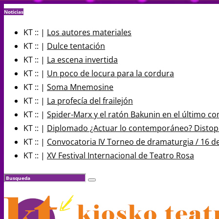
Noticias
KT :: |
Los autores materiales
KT :: |
Dulce tentación
KT :: |
La escena invertida
KT :: |
Un poco de locura para la cordura
KT :: |
Soma Mnemosine
KT :: |
La profecía del frailejón
KT :: |
Spider-Marx y el ratón Bakunin en el último co
KT :: |
Diplomado ¿Actuar lo contemporáneo? Distopía
KT :: |
Convocatoria IV Torneo de dramaturgia / 16 d
KT :: |
XV Festival Internacional de Teatro Rosa