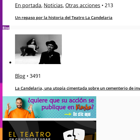
En portada
,
Noticias
,
Otras acciones
•
213
Un repaso por la historia del Teatro La Candelaria
Blog
Blog
•
3491
La Candelaria, una utopía cimentada sobre un cementerio de in