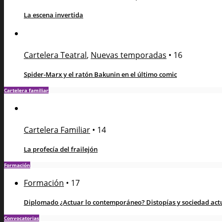
La escena invertida
Cartelera Teatral
,
Nuevas temporadas
•
16
Spider-Marx y el ratón Bakunin en el último comic
Cartelera familiar
Cartelera Familiar
•
14
La profecía del frailejón
Formación
Formación
•
17
Diplomado ¿Actuar lo contemporáneo? Distopías y sociedad actua
Convocatorias