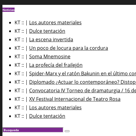
Noticias
KT :: |
Los autores materiales
KT :: |
Dulce tentación
KT :: |
La escena invertida
KT :: |
Un poco de locura para la cordura
KT :: |
Soma Mnemosine
KT :: |
La profecía del frailejón
KT :: |
Spider-Marx y el ratón Bakunin en el último co
KT :: |
Diplomado ¿Actuar lo contemporáneo? Distopía
KT :: |
Convocatoria IV Torneo de dramaturgia / 16 d
KT :: |
XV Festival Internacional de Teatro Rosa
KT :: |
Los autores materiales
KT :: |
Dulce tentación