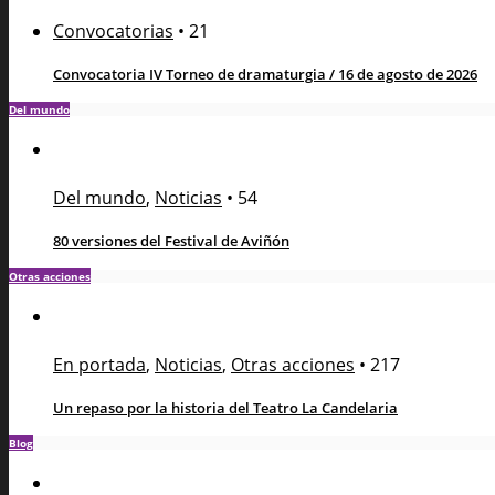
Convocatorias
•
21
Convocatoria IV Torneo de dramaturgia / 16 de agosto de 2026
Del mundo
Del mundo
,
Noticias
•
54
80 versiones del Festival de Aviñón
Otras acciones
En portada
,
Noticias
,
Otras acciones
•
217
Un repaso por la historia del Teatro La Candelaria
Blog