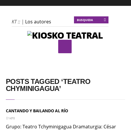
KT :: |
Los autores
materiales
KT :: |
Dulce tentación
KT :: |
La escena
invertida
KT :: |
Un poco de
locura para la
cordura
POSTS TAGGED ‘TEATRO
KT :: |
Soma
CHYMINIGAGUA’
Mnemosine
KT :: |
La profecía del
CANTANDO Y BAILANDO AL RÍO
frailejón
1470
KT :: |
Spider-Marx y
Grupo: Teatro Tchyminigagua Dramaturgia: César
el ratón Bakunin en el