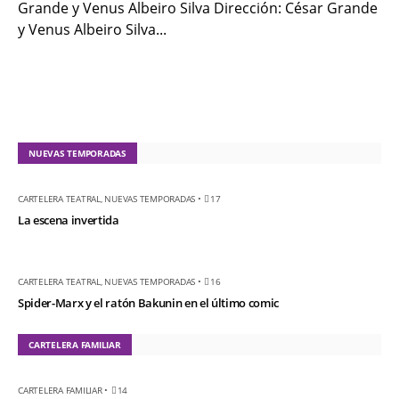
Grande y Venus Albeiro Silva Dirección: César Grande
último comic
y Venus Albeiro Silva...
KT :: |
Diplomado
¿Actuar lo
contemporáneo?
Distopías y sociedad
actual / 18 de agosto
NUEVAS TEMPORADAS
de 2026
KT :: |
Convocatoria IV
CARTELERA TEATRAL
,
NUEVAS TEMPORADAS
•
17
Torneo de
La escena invertida
dramaturgia / 16 de
agosto de 2026
CARTELERA TEATRAL
,
NUEVAS TEMPORADAS
•
16
KT :: |
XV Festival
Spider-Marx y el ratón Bakunin en el último comic
Internacional de
Teatro Rosa
CARTELERA FAMILIAR
CARTELERA FAMILIAR
•
14