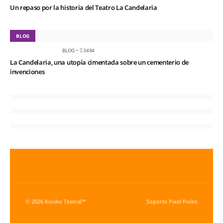
Un repaso por la historia del Teatro La Candelaria
BLOG
BLOG
•
3494
La Candelaria, una utopía cimentada sobre un cementerio de
invenciones
© 2026 Kiosko Teatral™
Soporte
Pixel Polen