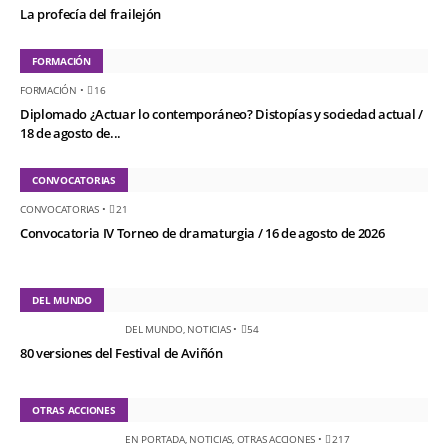
La profecía del frailejón
FORMACIÓN
FORMACIÓN
•
16
Diplomado ¿Actuar lo contemporáneo? Distopías y sociedad actual /
18 de agosto de...
CONVOCATORIAS
CONVOCATORIAS
•
21
Convocatoria IV Torneo de dramaturgia / 16 de agosto de 2026
DEL MUNDO
DEL MUNDO
,
NOTICIAS
•
54
80 versiones del Festival de Aviñón
OTRAS ACCIONES
EN PORTADA
,
NOTICIAS
,
OTRAS ACCIONES
•
217