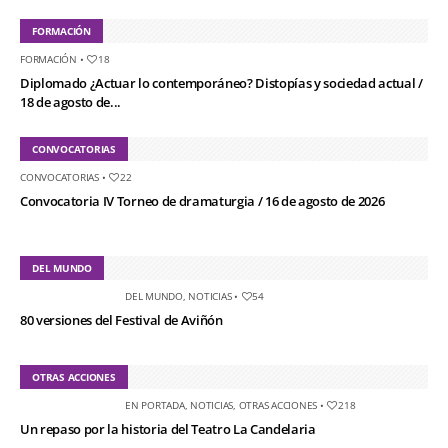
FORMACIÓN
FORMACIÓN
•
18
Diplomado ¿Actuar lo contemporáneo? Distopías y sociedad actual /
18 de agosto de...
CONVOCATORIAS
CONVOCATORIAS
•
22
Convocatoria IV Torneo de dramaturgia / 16 de agosto de 2026
DEL MUNDO
DEL MUNDO
,
NOTICIAS
•
54
80 versiones del Festival de Aviñón
OTRAS ACCIONES
EN PORTADA
,
NOTICIAS
,
OTRAS ACCIONES
•
218
Un repaso por la historia del Teatro La Candelaria