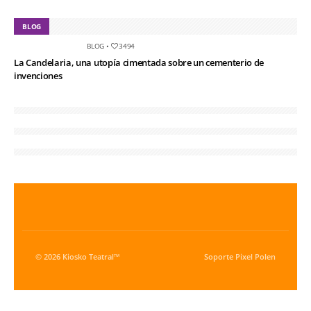
BLOG
BLOG
•
3494
La Candelaria, una utopía cimentada sobre un cementerio de
invenciones
© 2026 Kiosko Teatral™
Soporte
Pixel Polen