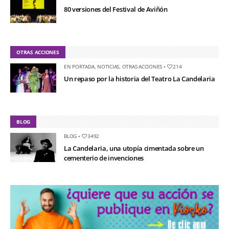
80 versiones del Festival de Aviñón
OTRAS ACCIONES
EN PORTADA
,
NOTICIAS
,
OTRAS ACCIONES
•
214
Un repaso por la historia del Teatro La Candelaria
BLOG
BLOG
•
3492
La Candelaria, una utopía cimentada sobre un
cementerio de invenciones