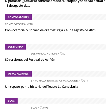
Diplomado ¿Actuar lo contemporáneo? Distopías y sociedad actual /
18 de agosto de...
CONVOCATORIAS
CONVOCATORIAS
•
18
Convocatoria IV Torneo de dramaturgia / 16 de agosto de 2026
DEL MUNDO
DEL MUNDO
,
NOTICIAS
•
52
80 versiones del Festival de Aviñón
OTRAS ACCIONES
EN PORTADA
,
NOTICIAS
,
OTRAS ACCIONES
•
214
Un repaso por la historia del Teatro La Candelaria
BLOG
BLOG
•
3492