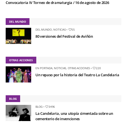
Convocatoria IV Torneo de dramaturgia / 16 de agosto de 2026
DEL MUNDO
DEL MUNDO
,
NOTICIAS
•
55
80 versiones del Festival de Aviñón
OTRAS ACCIONES
EN PORTADA
,
NOTICIAS
,
OTRAS ACCIONES
•
220
Un repaso por la historia del Teatro La Candelaria
BLOG
BLOG
•
3496
La Candelaria, una utopía cimentada sobre un
cementerio de invenciones