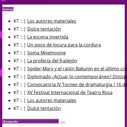
Noticias
KT :: |
Los autores materiales
KT :: |
Dulce tentación
KT :: |
La escena invertida
KT :: |
Un poco de locura para la cordura
KT :: |
Soma Mnemosine
KT :: |
La profecía del frailejón
KT :: |
Spider-Marx y el ratón Bakunin en el último co
KT :: |
Diplomado ¿Actuar lo contemporáneo? Distopía
KT :: |
Convocatoria IV Torneo de dramaturgia / 16 d
KT :: |
XV Festival Internacional de Teatro Rosa
KT :: |
Los autores materiales
KT :: |
Dulce tentación