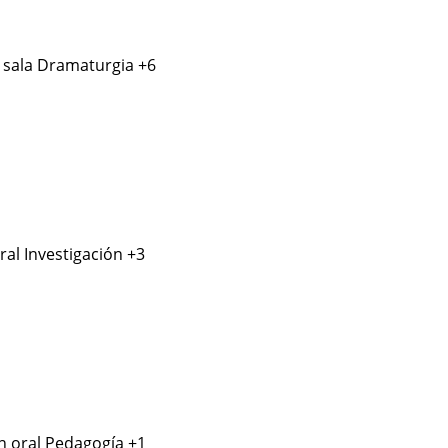
 sala
Dramaturgia
+6
ral
Investigación
+3
n oral
Pedagogía
+1