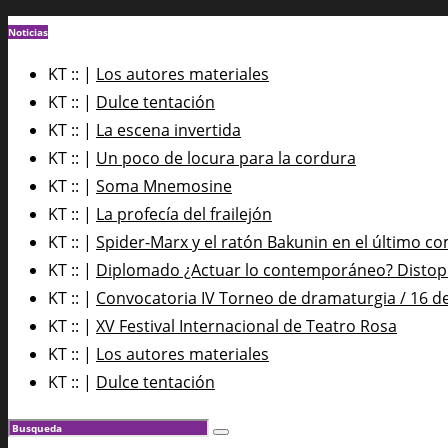
Noticias
KT :: |
Los autores materiales
KT :: |
Dulce tentación
KT :: |
La escena invertida
KT :: |
Un poco de locura para la cordura
KT :: |
Soma Mnemosine
KT :: |
La profecía del frailejón
KT :: |
Spider-Marx y el ratón Bakunin en el último co
KT :: |
Diplomado ¿Actuar lo contemporáneo? Distopía
KT :: |
Convocatoria IV Torneo de dramaturgia / 16 d
KT :: |
XV Festival Internacional de Teatro Rosa
KT :: |
Los autores materiales
KT :: |
Dulce tentación