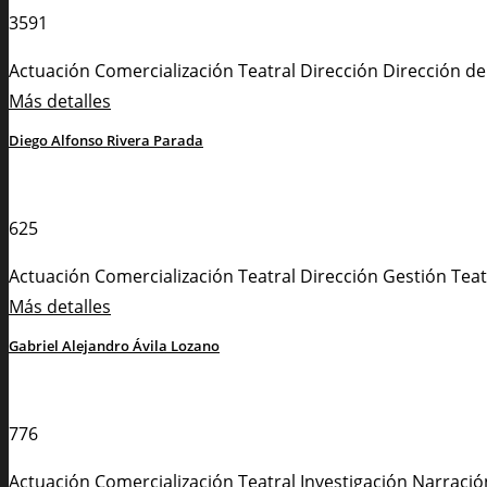
3591
Actuación
Comercialización Teatral
Dirección
Dirección de
Más detalles
Diego Alfonso Rivera Parada
625
Actuación
Comercialización Teatral
Dirección
Gestión Teat
Más detalles
Gabriel Alejandro Ávila Lozano
776
Actuación
Comercialización Teatral
Investigación
Narració