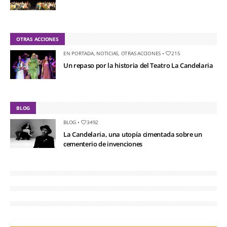
OTRAS ACCIONES
EN PORTADA
,
NOTICIAS
,
OTRAS ACCIONES
•
215
Un repaso por la historia del Teatro La Candelaria
BLOG
BLOG
•
3492
La Candelaria, una utopía cimentada sobre un
cementerio de invenciones