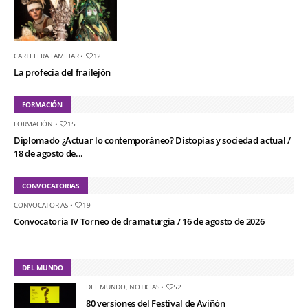
CARTELERA FAMILIAR
•
12
La profecía del frailejón
FORMACIÓN
FORMACIÓN
•
15
Diplomado ¿Actuar lo contemporáneo? Distopías y sociedad actual /
18 de agosto de...
CONVOCATORIAS
CONVOCATORIAS
•
19
Convocatoria IV Torneo de dramaturgia / 16 de agosto de 2026
DEL MUNDO
DEL MUNDO
,
NOTICIAS
•
52
80 versiones del Festival de Aviñón