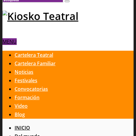
MENU
Cartelera Teatral
Cartelera Familiar
Noticias
Festivales
Convocatorias
Formación
Video
Blog
INICIO