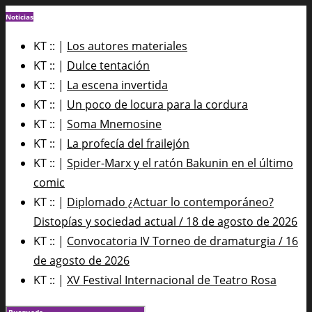
Noticias
KT :: |
Los autores materiales
KT :: |
Dulce tentación
KT :: |
La escena invertida
KT :: |
Un poco de locura para la cordura
KT :: |
Soma Mnemosine
KT :: |
La profecía del frailejón
KT :: |
Spider-Marx y el ratón Bakunin en el último
comic
KT :: |
Diplomado ¿Actuar lo contemporáneo?
Distopías y sociedad actual / 18 de agosto de 2026
KT :: |
Convocatoria IV Torneo de dramaturgia / 16
de agosto de 2026
KT :: |
XV Festival Internacional de Teatro Rosa