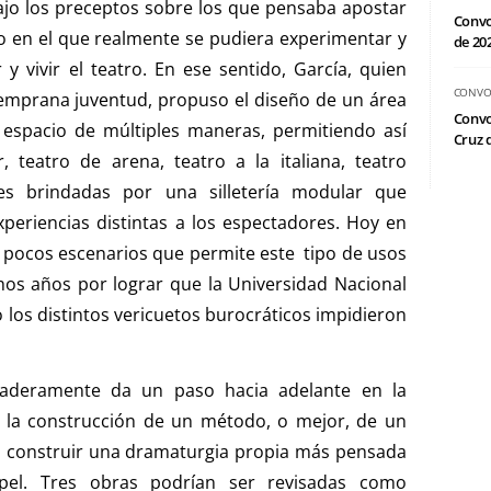
ajo los preceptos sobre los que pensaba apostar
Convo
cio en el que realmente se pudiera experimentar y
de 20
 vivir el teatro. En ese sentido, García, quien
CONVO
temprana juventud, propuso el diseño de un área
Convo
l espacio de múltiples maneras, permitiendo así
Cruz d
, teatro de arena, teatro a la italiana, teatro
ades brindadas por una silletería modular que
xperiencias distintas a los espectadores. Hoy en
os pocos escenarios que permite este tipo de usos
hos años por lograr que la Universidad Nacional
 los distintos vericuetos burocráticos impidieron
daderamente da un paso hacia adelante en la
n la construcción de un método, o mejor, de un
ra construir una dramaturgia propia más pensada
pel. Tres obras podrían ser revisadas como