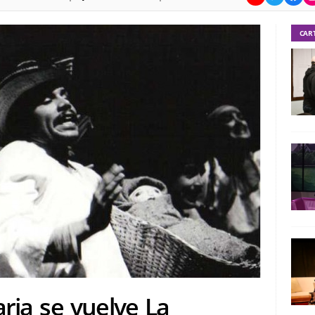
CAR
ria se vuelve La