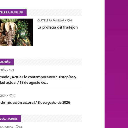
TELERA FAMILIAR
CARTELERA FAMILIAR
•
6
La profecía del frailejón
MACIÓN
CIÓN
•
9
mado ¿Actuar lo contemporáneo? Distopías y
ad actual / 18 de agosto de...
CIÓN
•
17
 de Iniciación actoral / 8 de agosto de 2026
VOCATORIAS
CATORIAS
•
13