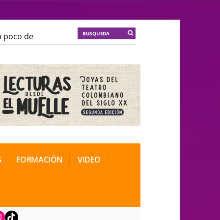
co de locura para la cordura
KT :: |
Soma Mnemosine
co de locura para la cordura
KT :: |
Soma Mnemosine
l de Teatro Rosa
l de Teatro Rosa
S
FORMACIÓN
VIDEO
book
nstagram
TikTok