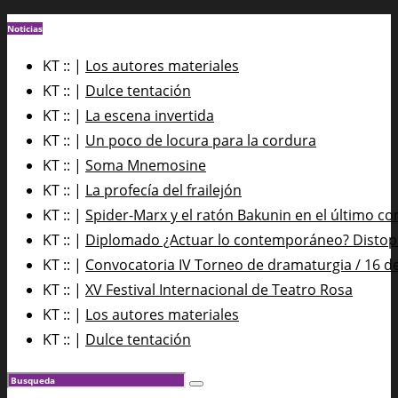
Noticias
KT :: |
Los autores materiales
KT :: |
Dulce tentación
KT :: |
La escena invertida
KT :: |
Un poco de locura para la cordura
KT :: |
Soma Mnemosine
KT :: |
La profecía del frailejón
KT :: |
Spider-Marx y el ratón Bakunin en el último co
KT :: |
Diplomado ¿Actuar lo contemporáneo? Distopía
KT :: |
Convocatoria IV Torneo de dramaturgia / 16 d
KT :: |
XV Festival Internacional de Teatro Rosa
KT :: |
Los autores materiales
KT :: |
Dulce tentación