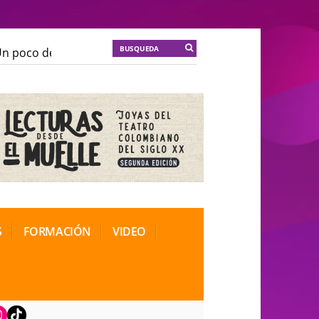
 poco de locura para la cordura
KT :: |
Soma Mnemosi
 poco de locura para la cordura
KT :: |
Soma Mnemosi
onal de Teatro Rosa
onal de Teatro Rosa
S
FORMACIÓN
VIDEO
book
nstagram
TikTok