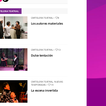
TELERA TEATRAL
CARTELERA TEATRAL
•
8
Los autores materiales
CARTELERA TEATRAL
•
13
Dulce tentación
CARTELERA TEATRAL
,
NUEVAS
TEMPORADAS
•
14
La escena invertida