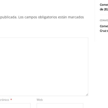
Convo
de 20
 publicada.
Los campos obligatorios están marcados
CONVO
Convo
Cruz d
trónico
*
Web