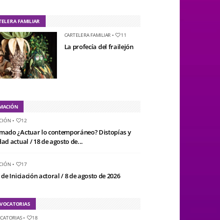
TELERA FAMILIAR
CARTELERA FAMILIAR
•
11
La profecía del frailejón
MACIÓN
CIÓN
•
12
mado ¿Actuar lo contemporáneo? Distopías y
ad actual / 18 de agosto de...
CIÓN
•
17
 de Iniciación actoral / 8 de agosto de 2026
VOCATORIAS
CATORIAS
•
18