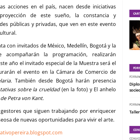
 acciones en el país, nacen desde iniciativas
CAR
 proyección de este sueño, la constancia y
ades públicas y privadas, que ven en este evento
ultural.
nta con invitados de México, Medellín, Bogotá y la
e acompañarán la programación, realizarán
Este año el invitado especial de la Muestra será el
FOR
gurarán el evento en la Cámara de Comercio de
FORMA
laria.
También desde Bogotá harán presencia
Diplo
ntativas sobre la crueldad
(en la foto)
y El anhelo
socied
de Petra von Kant.
FORMA
 gestores que siguen trabajando por enriquecer
Taller
seosa de nuevas oportunidades para vivir el arte.
CON
ativopereira.blogspot.com
CONVO