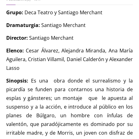
el ratón Bakunin en el
Grupo:
Deca Teatro y Santiago Merchant
último comic
KT :: |
Diplomado
Dramaturgia:
Santiago Merchant
¿Actuar lo
Director:
Santiago Merchant
contemporáneo?
Distopías y sociedad
Elenco:
Cesar Álvarez, Alejandra Miranda, Ana María
actual / 18 de agosto
Aguilera, Cristian Villamil, Daniel Calderón y Alexander
de 2026
Lasso
KT :: |
Convocatoria
Sinopsis:
Es una obra donde el surrealismo y la
IV Torneo de
picardía se funden para contarnos una historia de
dramaturgia / 16 de
espías y gánsteres; un montaje que le apuesta al
agosto de 2026
suspenso y a la acción, e introduce al público en los
KT :: |
XV Festival
planes de Búlgaro, un hombre con ínfulas de
Internacional de
valentón, que paradójicamente es dominado por su
Teatro Rosa
irritable madre, y de Morris, un joven con disfraz de