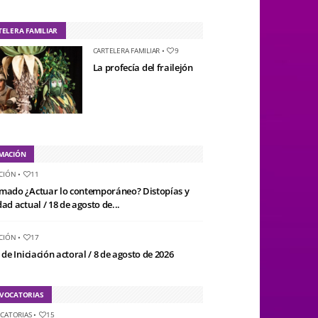
TELERA FAMILIAR
CARTELERA FAMILIAR
•
9
La profecía del frailejón
MACIÓN
CIÓN
•
11
mado ¿Actuar lo contemporáneo? Distopías y
ad actual / 18 de agosto de...
CIÓN
•
17
 de Iniciación actoral / 8 de agosto de 2026
VOCATORIAS
CATORIAS
•
15