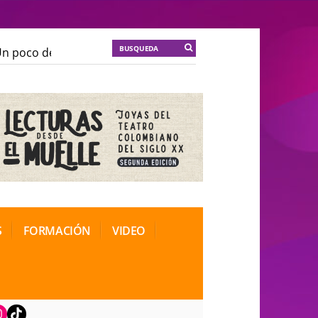
 poco de locura para la cordura
KT :: |
Soma Mnemosi
 poco de locura para la cordura
KT :: |
Soma Mnemosi
onal de Teatro Rosa
onal de Teatro Rosa
S
FORMACIÓN
VIDEO
book
nstagram
TikTok