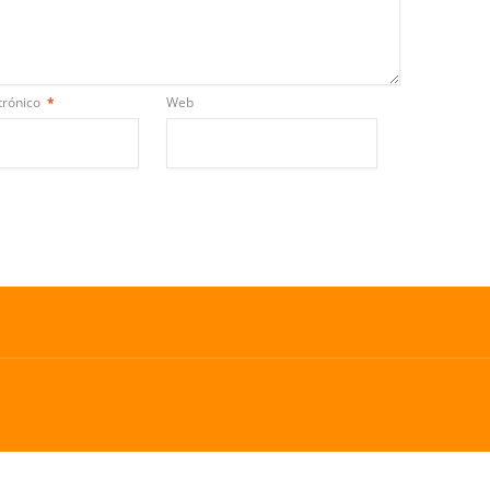
trónico
*
Web