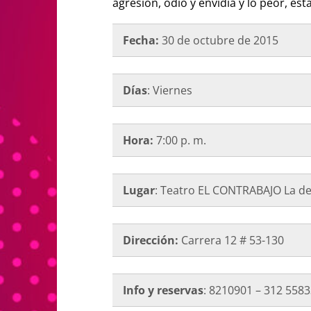
agresión, odio y envidia y lo peor, es
Fecha:
30 de octubre de 2015
Días
: Viernes
Hora:
7:00 p. m.
Lugar
: Teatro EL CONTRABAJO La d
Dirección:
Carrera 12 # 53-130
Info y reservas
: 8210901 – 312 558