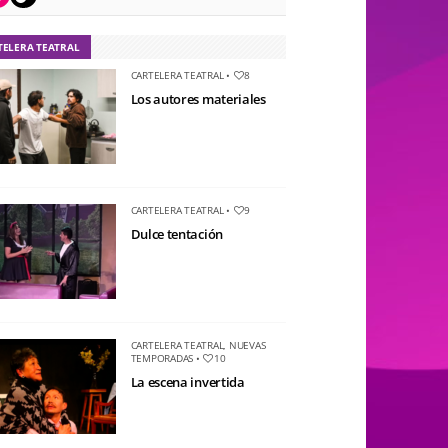
TELERA TEATRAL
CARTELERA TEATRAL
•
8
Los autores materiales
CARTELERA TEATRAL
•
9
Dulce tentación
CARTELERA TEATRAL
,
NUEVAS
TEMPORADAS
•
10
La escena invertida