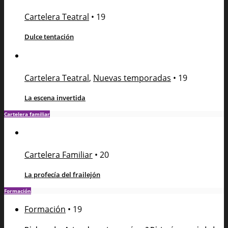
Cartelera Teatral
•
19
Dulce tentación
Cartelera Teatral
,
Nuevas temporadas
•
19
La escena invertida
Cartelera familiar
Cartelera Familiar
•
20
La profecía del frailejón
Formación
Formación
•
19