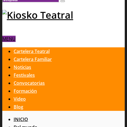
MENU
Cartelera Teatral
Cartelera Familiar
Noticias
Festivales
Convocatorias
Formación
Video
Blog
INICIO