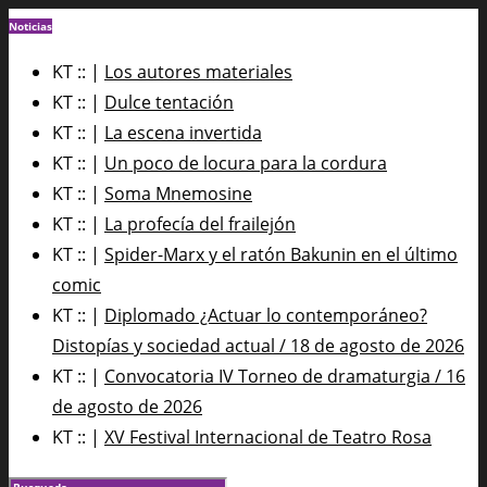
Noticias
KT :: |
Los autores materiales
KT :: |
Dulce tentación
KT :: |
La escena invertida
KT :: |
Un poco de locura para la cordura
KT :: |
Soma Mnemosine
KT :: |
La profecía del frailejón
KT :: |
Spider-Marx y el ratón Bakunin en el último
comic
KT :: |
Diplomado ¿Actuar lo contemporáneo?
Distopías y sociedad actual / 18 de agosto de 2026
KT :: |
Convocatoria IV Torneo de dramaturgia / 16
de agosto de 2026
KT :: |
XV Festival Internacional de Teatro Rosa