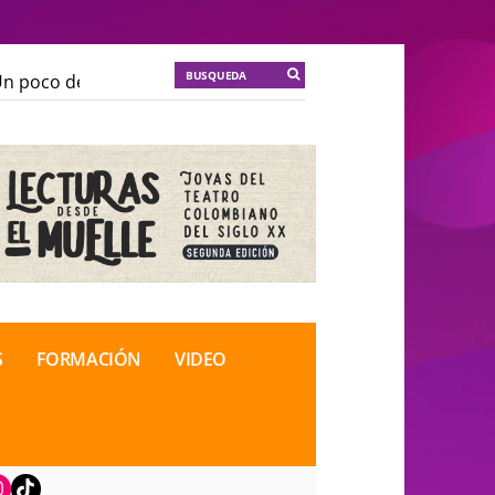
 poco de locura para la cordura
KT :: |
Soma Mnemosi
 poco de locura para la cordura
KT :: |
Soma Mnemosi
onal de Teatro Rosa
onal de Teatro Rosa
S
FORMACIÓN
VIDEO
book
nstagram
TikTok