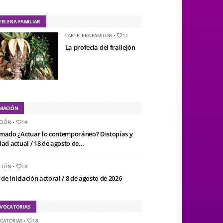
TELERA FAMILIAR
CARTELERA FAMILIAR
•
11
La profecía del frailejón
MACIÓN
CIÓN
•
14
mado ¿Actuar lo contemporáneo? Distopías y
ad actual / 18 de agosto de...
CIÓN
•
18
 de Iniciación actoral / 8 de agosto de 2026
VOCATORIAS
CATORIAS
•
18