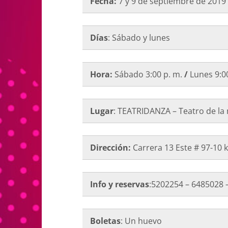
Fecha:
7 y 9 de septiembre de 2019
Días
: Sábado y lunes
Hora:
Sábado
3:00 p. m.
/
Lunes 9:00
Lugar
: TEATRIDANZA – Teatro de l
Dirección:
Carrera 13 Este # 97-10 k
Info y reservas
:5202254 – 6485028 
Boletas
: Un huevo