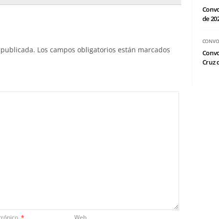
Convo
de 20
CONVO
 publicada.
Los campos obligatorios están marcados
Convo
Cruz d
trónico
*
Web