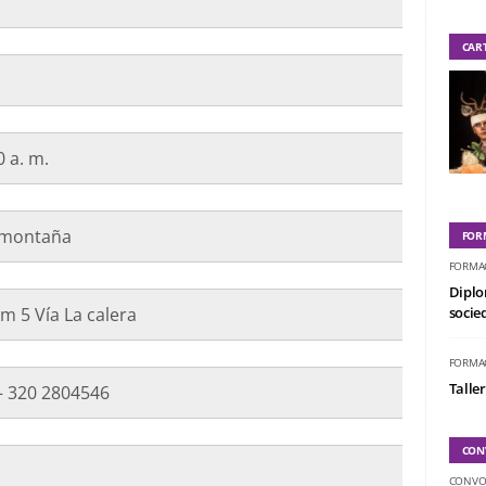
CAR
 a. m.
a montaña
FOR
FORMA
Diplo
m 5 Vía La calera
socied
FORMA
Taller
– 320 2804546
CON
CONVO