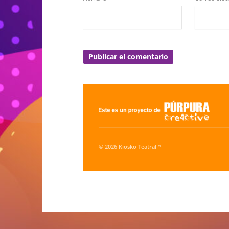
© 2026 Kiosko Teatral™