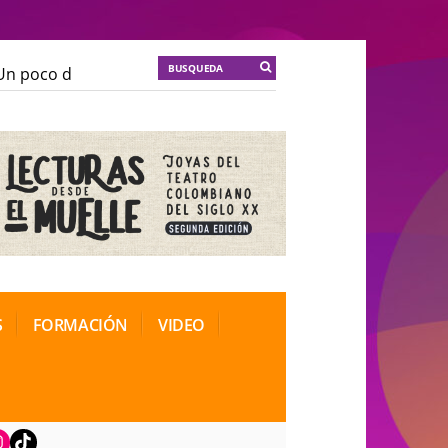
 poco de locura para la cordura
KT :: |
Soma Mnemosi
 poco de locura para la cordura
KT :: |
Soma Mnemosi
onal de Teatro Rosa
onal de Teatro Rosa
S
FORMACIÓN
VIDEO
book
nstagram
TikTok