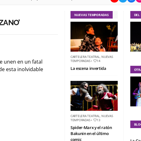
NUEVAS TEMPORADAS
DEL
ZANO’
CARTELERA TEATRAL
,
NUEVAS
 unen en un fatal
TEMPORADAS
•
14
La escena invertida
e esta inolvidable
OTR
CARTELERA TEATRAL
,
NUEVAS
TEMPORADAS
•
13
BLO
Spider-Marx y el ratón
Bakunin en el último
comic
La Ca