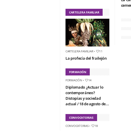
cemen
CARTELERA FAMILIAR
CARTELERA FAMILIAR
•
11
La profecía del frailejón
FORMACIÓN
FORMACIÓN
•
14
Diplomado ¿Actuar lo
contemporáneo?
Distopías y sociedad
actual / 18 de agosto de...
CONVOCATORIAS
CONVOCATORIAS
•
18