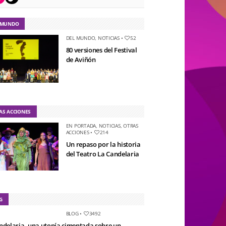
 MUNDO
DEL MUNDO
,
NOTICIAS
•
52
80 versiones del Festival
de Aviñón
AS ACCIONES
EN PORTADA
,
NOTICIAS
,
OTRAS
ACCIONES
•
214
Un repaso por la historia
del Teatro La Candelaria
G
BLOG
•
3492
ndelaria, una utopía cimentada sobre un