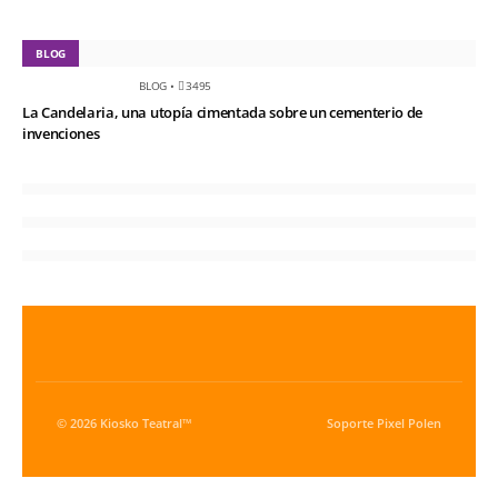
BLOG
BLOG
•
3495
La Candelaria, una utopía cimentada sobre un cementerio de
invenciones
© 2026 Kiosko Teatral™
Soporte
Pixel Polen