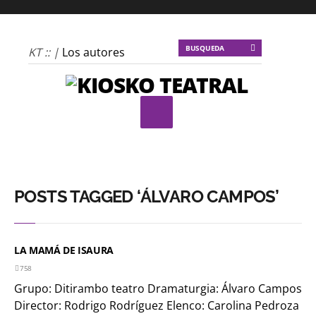
KT :: |
Los autores
materiales
KT :: |
Dulce
tentación
KT :: |
La escena
invertida
KT :: |
Un poco de
locura para la
POSTS TAGGED ‘ÁLVARO CAMPOS’
cordura
KT :: |
Soma
Mnemosine
LA MAMÁ DE ISAURA
KT :: |
La profecía del
758
Grupo: Ditirambo teatro Dramaturgia: Álvaro Campos
frailejón
Director: Rodrigo Rodríguez Elenco: Carolina Pedroza
KT :: |
Spider-Marx y