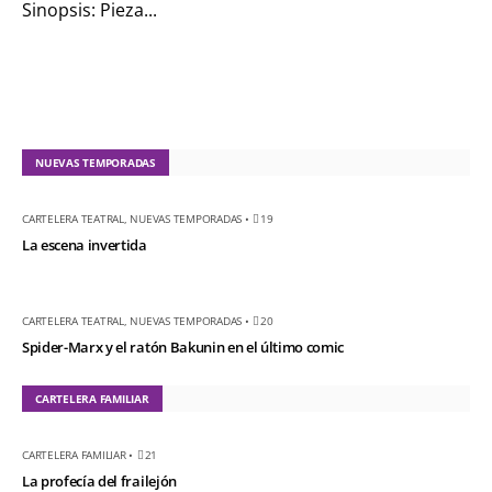
Sinopsis: Pieza...
el ratón Bakunin en el
último comic
KT :: |
Diplomado
¿Actuar lo
contemporáneo?
NUEVAS TEMPORADAS
Distopías y sociedad
actual / 18 de agosto
CARTELERA TEATRAL
,
NUEVAS TEMPORADAS
•
19
de 2026
La escena invertida
KT :: |
Convocatoria
IV Torneo de
CARTELERA TEATRAL
,
NUEVAS TEMPORADAS
•
20
dramaturgia / 16 de
Spider-Marx y el ratón Bakunin en el último comic
agosto de 2026
KT :: |
XV Festival
CARTELERA FAMILIAR
Internacional de
Teatro Rosa
CARTELERA FAMILIAR
•
21
La profecía del frailejón