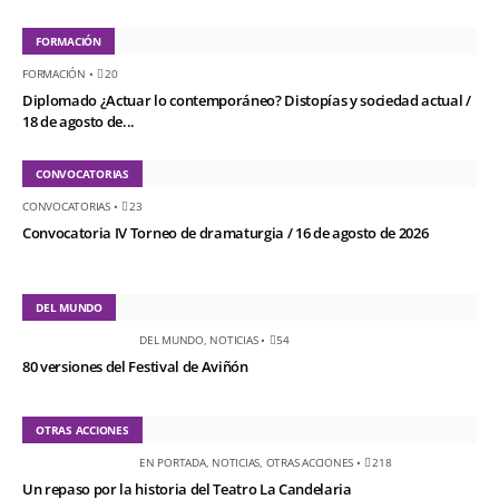
FORMACIÓN
FORMACIÓN
•
20
Diplomado ¿Actuar lo contemporáneo? Distopías y sociedad actual /
18 de agosto de...
CONVOCATORIAS
CONVOCATORIAS
•
23
Convocatoria IV Torneo de dramaturgia / 16 de agosto de 2026
DEL MUNDO
DEL MUNDO
,
NOTICIAS
•
54
80 versiones del Festival de Aviñón
OTRAS ACCIONES
EN PORTADA
,
NOTICIAS
,
OTRAS ACCIONES
•
218
Un repaso por la historia del Teatro La Candelaria