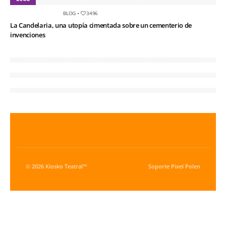
BLOG
•
3496
La Candelaria, una utopía cimentada sobre un cementerio de
invenciones
© 2026 Kiosko Teatral™
Soporte
Pixel Polen