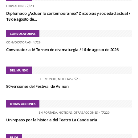
FORMACIÓN
•
23
Diplomado ¿Actuar lo contemporáneo? Distopías y sociedad actual /
18 de agosto de...
CONVOCATORIAS
CONVOCATORIAS
•
26
Convocatoria IV Torneo de dramaturgia / 16 de agosto de 2026
DEL MUNDO
DEL MUNDO
,
NOTICIAS
•
55
80 versiones del Festival de Aviñón
OTRAS ACCIONES
EN PORTADA
,
NOTICIAS
,
OTRAS ACCIONES
•
220
Un repaso por la historia del Teatro La Candelaria
BLOG