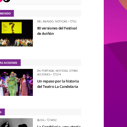
 MUNDO
DEL MUNDO
,
NOTICIAS
•
52
80 versiones del Festival
de Aviñón
AS ACCIONES
EN PORTADA
,
NOTICIAS
,
OTRAS
ACCIONES
•
214
Un repaso por la historia
del Teatro La Candelaria
G
BLOG
•
3492
La Candelaria, una utopía