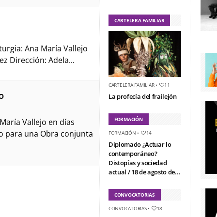
CARTELERA FAMILIAR
rgia: Ana María Vallejo
z Dirección: Adela...
CARTELERA FAMILIAR
•
11
O
La profecía del frailejón
FORMACIÓN
María Vallejo en días
o para una Obra conjunta
FORMACIÓN
•
14
Diplomado ¿Actuar lo
contemporáneo?
Distopías y sociedad
actual / 18 de agosto de...
CONVOCATORIAS
CONVOCATORIAS
•
18