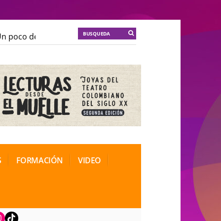
 poco de locura para la cordura
KT :: |
Soma Mnemosi
 poco de locura para la cordura
KT :: |
Soma Mnemosi
onal de Teatro Rosa
onal de Teatro Rosa
S
FORMACIÓN
VIDEO
book
nstagram
TikTok