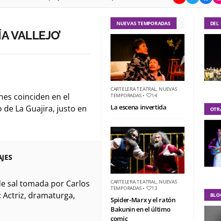
NUEVAS TEMPORADAS
DEL
A VALLEJO’
CARTELERA TEATRAL
,
NUEVAS
nes coinciden en el
TEMPORADAS
•
14
La escena invertida
 de La Guajira, justo en
OTR
AJES
e sal tomada por Carlos
CARTELERA TEATRAL
,
NUEVAS
TEMPORADAS
•
13
 Actriz, dramaturga,
BLO
Spider-Marx y el ratón
Bakunin en el último
comic