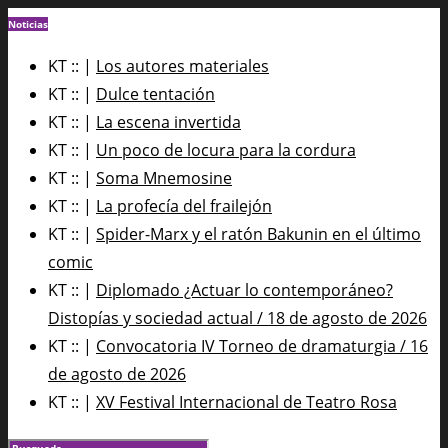
Noticias
KT :: |
Los autores materiales
KT :: |
Dulce tentación
KT :: |
La escena invertida
KT :: |
Un poco de locura para la cordura
KT :: |
Soma Mnemosine
KT :: |
La profecía del frailejón
KT :: |
Spider-Marx y el ratón Bakunin en el último
comic
KT :: |
Diplomado ¿Actuar lo contemporáneo?
Distopías y sociedad actual / 18 de agosto de 2026
KT :: |
Convocatoria IV Torneo de dramaturgia / 16
de agosto de 2026
KT :: |
XV Festival Internacional de Teatro Rosa