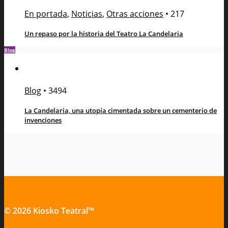
En portada
,
Noticias
,
Otras acciones
•
217
Un repaso por la historia del Teatro La Candelaria
Blog
Blog
•
3494
La Candelaria, una utopía cimentada sobre un cementerio de
invenciones
© 2026 Kiosko Teatral™