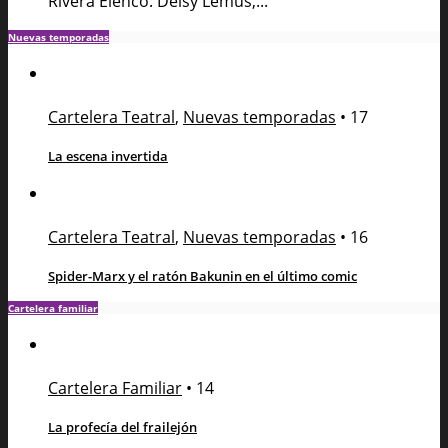
Rivera Elenco: Deisy Lemus,...
Nuevas temporadas
Cartelera Teatral
,
Nuevas temporadas
•
17
La escena invertida
Cartelera Teatral
,
Nuevas temporadas
•
16
Spider-Marx y el ratón Bakunin en el último comic
Cartelera familiar
Cartelera Familiar
•
14
La profecía del frailejón