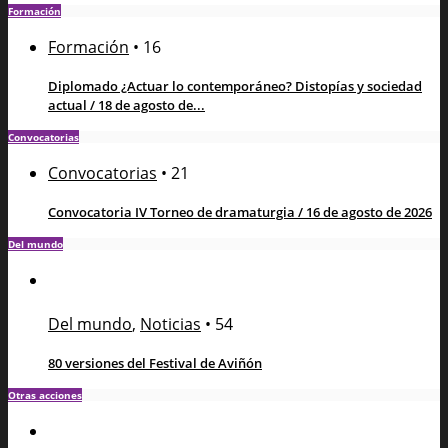
Formación
Formación
•
16
Diplomado ¿Actuar lo contemporáneo? Distopías y sociedad
actual / 18 de agosto de...
Convocatorias
Convocatorias
•
21
Convocatoria IV Torneo de dramaturgia / 16 de agosto de 2026
Del mundo
Del mundo
,
Noticias
•
54
80 versiones del Festival de Aviñón
Otras acciones