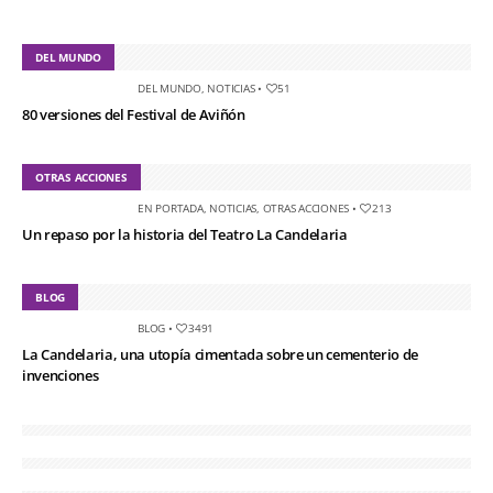
DEL MUNDO
DEL MUNDO
,
NOTICIAS
•
51
80 versiones del Festival de Aviñón
OTRAS ACCIONES
EN PORTADA
,
NOTICIAS
,
OTRAS ACCIONES
•
213
Un repaso por la historia del Teatro La Candelaria
BLOG
BLOG
•
3491
La Candelaria, una utopía cimentada sobre un cementerio de
invenciones