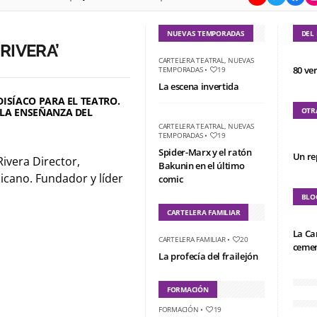
NUEVAS TEMPORADAS
DEL
RIVERA’
CARTELERA TEATRAL
,
NUEVAS
80 ve
TEMPORADAS
•
19
La escena invertida
ISÍACO PARA EL TEATRO.
 LA ENSEÑANZA DEL
OTR
CARTELERA TEATRAL
,
NUEVAS
TEMPORADAS
•
19
Spider-Marx y el ratón
Un re
Rivera Director,
Bakunin en el último
cano. Fundador y líder
comic
BLO
CARTELERA FAMILIAR
La Ca
CARTELERA FAMILIAR
•
20
cemen
La profecía del frailejón
FORMACIÓN
FORMACIÓN
•
19