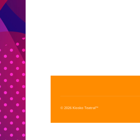
© 2026 Kiosko Teatral™