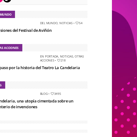
 MUNDO
DEL MUNDO
,
NOTICIAS
•
54
rsiones del Festival de Aviñón
AS ACCIONES
EN PORTADA
,
NOTICIAS
,
OTRAS
ACCIONES
•
218
paso por la historia del Teatro La Candelaria
G
BLOG
•
3495
ndelaria, una utopía cimentada sobre un
terio de invenciones