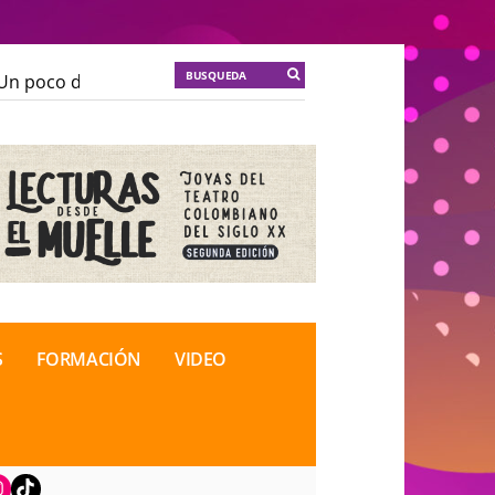
n poco de locura para la cordura
KT :: |
Soma Mnemos
n poco de locura para la cordura
KT :: |
Soma Mnemos
ional de Teatro Rosa
ional de Teatro Rosa
S
FORMACIÓN
VIDEO
book
nstagram
TikTok