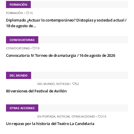
FORMACIÓN
FORMACIÓN
•
15
Diplomado ¿Actuar lo contemporáneo? Distopías y sociedad actual /
18 de agosto de...
CONVOCATORIAS
CONVOCATORIAS
•
19
Convocatoria IV Torneo de dramaturgia / 16 de agosto de 2026
DEL MUNDO
DEL MUNDO
,
NOTICIAS
•
52
80 versiones del Festival de Aviñón
OTRAS ACCIONES
EN PORTADA
,
NOTICIAS
,
OTRAS ACCIONES
•
215
Un repaso por la historia del Teatro La Candelaria