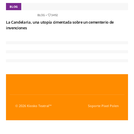
BLOG
BLOG
•
3492
La Candelaria, una utopía cimentada sobre un cementerio de
invenciones
© 2026 Kiosko Teatral™
Soporte
Pixel Polen