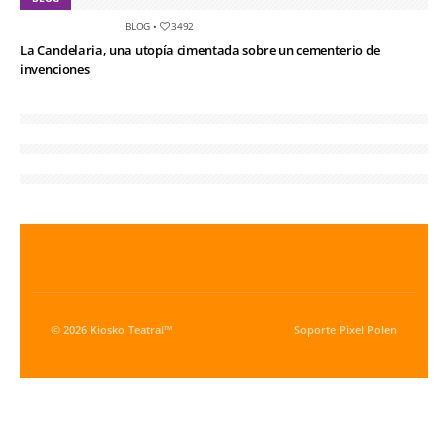
BLOG
•
3492
La Candelaria, una utopía cimentada sobre un cementerio de
invenciones
© 2026 Kiosko Teatral™
Soporte
Pixel Polen