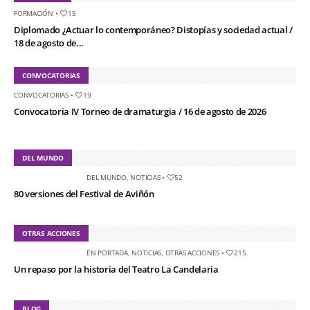
FORMACIÓN
•
15
Diplomado ¿Actuar lo contemporáneo? Distopías y sociedad actual /
18 de agosto de...
CONVOCATORIAS
CONVOCATORIAS
•
19
Convocatoria IV Torneo de dramaturgia / 16 de agosto de 2026
DEL MUNDO
DEL MUNDO
,
NOTICIAS
•
52
80 versiones del Festival de Aviñón
OTRAS ACCIONES
EN PORTADA
,
NOTICIAS
,
OTRAS ACCIONES
•
215
Un repaso por la historia del Teatro La Candelaria
BLOG