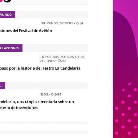
 MUNDO
DEL MUNDO
,
NOTICIAS
•
54
rsiones del Festival de Aviñón
AS ACCIONES
EN PORTADA
,
NOTICIAS
,
OTRAS
ACCIONES
•
218
paso por la historia del Teatro La Candelaria
G
BLOG
•
3495
ndelaria, una utopía cimentada sobre un
terio de invenciones