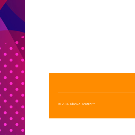
© 2026 Kiosko Teatral™