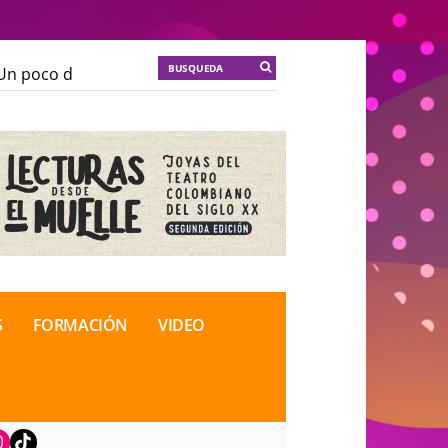
n poco de locura para la cordura
KT :: |
Soma Mnemos
n poco de locura para la cordura
KT :: |
Soma Mnemos
ional de Teatro Rosa
ional de Teatro Rosa
S
FORMACIÓN
VIDEO
book
nstagram
TikTok