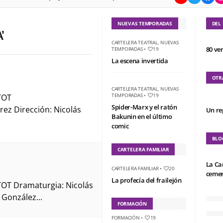
NUEVAS TEMPORADAS
DEL
’
CARTELERA TEATRAL
,
NUEVAS
80 ve
TEMPORADAS
•
19
La escena invertida
OTR
CARTELERA TEATRAL
,
NUEVAS
TEMPORADAS
•
19
TOT
Spider-Marx y el ratón
rez Dirección: Nicolás
Un re
Bakunin en el último
comic
BLO
CARTELERA FAMILIAR
La Ca
CARTELERA FAMILIAR
•
20
cemen
La profecía del frailejón
TOT Dramaturgia: Nicolás
 González...
FORMACIÓN
FORMACIÓN
•
19