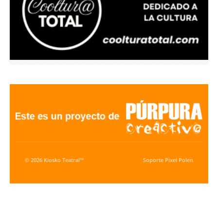
© 2026 Kiosko Teatral™
Soporte
Pixel Polen