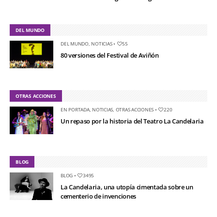
DEL MUNDO
DEL MUNDO
,
NOTICIAS
•
55
80 versiones del Festival de Aviñón
OTRAS ACCIONES
EN PORTADA
,
NOTICIAS
,
OTRAS ACCIONES
•
220
Un repaso por la historia del Teatro La Candelaria
BLOG
BLOG
•
3495
La Candelaria, una utopía cimentada sobre un
cementerio de invenciones