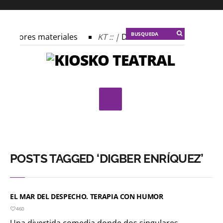
s autores materiales
KT :: |
Dulce tentación
KT :: 
 profecía del frailejón
KT :: |
Spider-Marx y el ratón Bak
plomado ¿Actuar lo contemporáneo? Distopías y sociedad ac
 Festival Internacional de Teatro Rosa
POSTS TAGGED ‘DIGBER ENRÍQUEZ’
EL MAR DEL DESPECHO. TERAPIA CON HUMOR
460