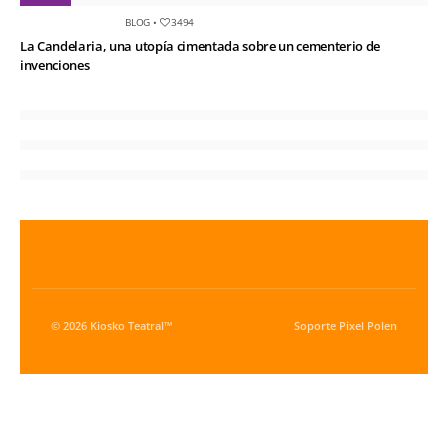
BLOG
•
3494
La Candelaria, una utopía cimentada sobre un cementerio de
invenciones
© 2026 Kiosko Teatral™
Soporte
Pixel Polen