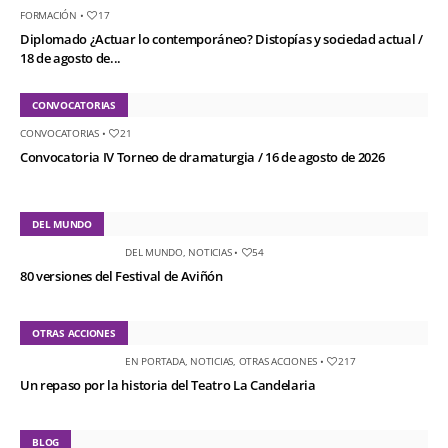
FORMACIÓN
•
17
Diplomado ¿Actuar lo contemporáneo? Distopías y sociedad actual /
18 de agosto de...
CONVOCATORIAS
CONVOCATORIAS
•
21
Convocatoria IV Torneo de dramaturgia / 16 de agosto de 2026
DEL MUNDO
DEL MUNDO
,
NOTICIAS
•
54
80 versiones del Festival de Aviñón
OTRAS ACCIONES
EN PORTADA
,
NOTICIAS
,
OTRAS ACCIONES
•
217
Un repaso por la historia del Teatro La Candelaria
BLOG