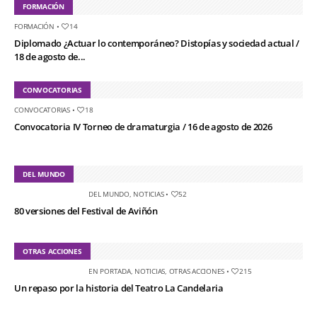
FORMACIÓN
FORMACIÓN
•
14
Diplomado ¿Actuar lo contemporáneo? Distopías y sociedad actual /
18 de agosto de...
CONVOCATORIAS
CONVOCATORIAS
•
18
Convocatoria IV Torneo de dramaturgia / 16 de agosto de 2026
DEL MUNDO
DEL MUNDO
,
NOTICIAS
•
52
80 versiones del Festival de Aviñón
OTRAS ACCIONES
EN PORTADA
,
NOTICIAS
,
OTRAS ACCIONES
•
215
Un repaso por la historia del Teatro La Candelaria