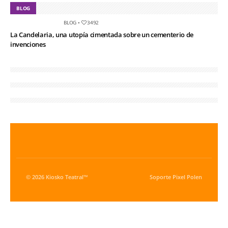
BLOG
BLOG
•
3492
La Candelaria, una utopía cimentada sobre un cementerio de
invenciones
© 2026 Kiosko Teatral™
Soporte
Pixel Polen