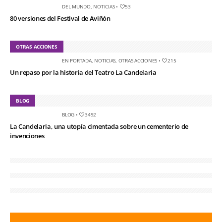
DEL MUNDO
,
NOTICIAS
•
53
80 versiones del Festival de Aviñón
OTRAS ACCIONES
EN PORTADA
,
NOTICIAS
,
OTRAS ACCIONES
•
215
Un repaso por la historia del Teatro La Candelaria
BLOG
BLOG
•
3492
La Candelaria, una utopía cimentada sobre un cementerio de
invenciones