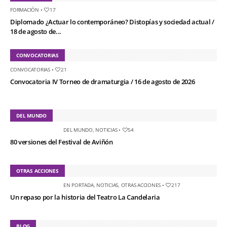
FORMACIÓN
•
17
Diplomado ¿Actuar lo contemporáneo? Distopías y sociedad actual /
18 de agosto de...
CONVOCATORIAS
CONVOCATORIAS
•
21
Convocatoria IV Torneo de dramaturgia / 16 de agosto de 2026
DEL MUNDO
DEL MUNDO
,
NOTICIAS
•
54
80 versiones del Festival de Aviñón
OTRAS ACCIONES
EN PORTADA
,
NOTICIAS
,
OTRAS ACCIONES
•
217
Un repaso por la historia del Teatro La Candelaria
BLOG