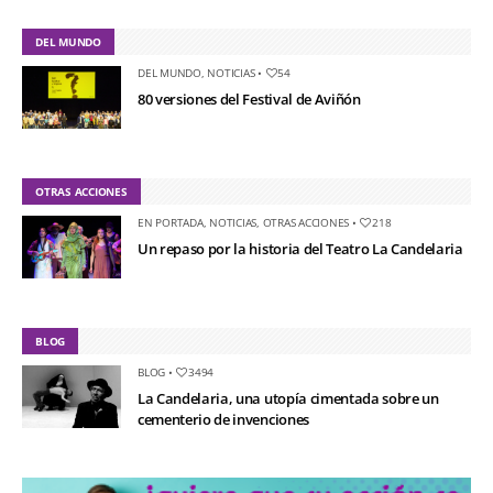
DEL MUNDO
DEL MUNDO
,
NOTICIAS
•
54
80 versiones del Festival de Aviñón
OTRAS ACCIONES
EN PORTADA
,
NOTICIAS
,
OTRAS ACCIONES
•
218
Un repaso por la historia del Teatro La Candelaria
BLOG
BLOG
•
3494
La Candelaria, una utopía cimentada sobre un
cementerio de invenciones