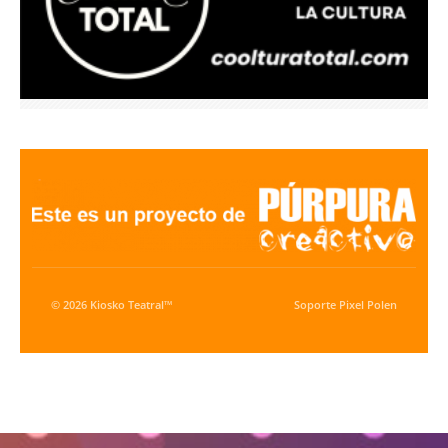
© 2026 Kiosko Teatral™
Soporte
Pixel Polen