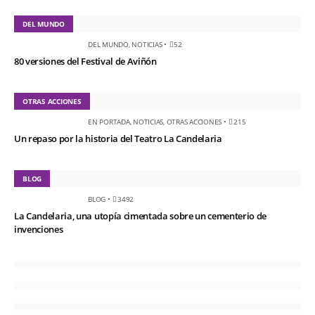
DEL MUNDO
DEL MUNDO
,
NOTICIAS
•
52
80 versiones del Festival de Aviñón
OTRAS ACCIONES
EN PORTADA
,
NOTICIAS
,
OTRAS ACCIONES
•
215
Un repaso por la historia del Teatro La Candelaria
BLOG
BLOG
•
3492
La Candelaria, una utopía cimentada sobre un cementerio de
invenciones