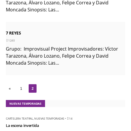
Tarazona, Álvaro Lozano, Felipe Correa y David
último comic
Moncada Sinopsis: Las...
KT :: |
Diplomado
¿Actuar lo
contemporáneo?
7 REYES
Distopías y sociedad
1240
actual / 18 de agosto
Grupo: Improvisual Project Improvisadores: Víctor
de 2026
Tarazona, Álvaro Lozano, Felipe Correa y David
KT :: |
Convocatoria IV
Moncada Sinopsis: Las...
Torneo de
dramaturgia / 16 de
agosto de 2026
2
«
1
KT :: |
XV Festival
Internacional de
NUEVAS TEMPORADAS
Teatro Rosa
CARTELERA TEATRAL
,
NUEVAS TEMPORADAS
•
14
La escena invertida