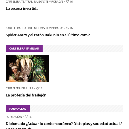
CARTELERA TEATRAL
,
NUEVAS TEMPORADAS
•
16
La escena invertida
CARTELERA TEATRAL
,
NUEVAS TEMPORADAS
•
16
Spider-Marx y el ratón Bakunin en el último comic
CARTELERA FAMILIAR
CARTELERA FAMILIAR
•
13
La profecía del frailejón
FORMACIÓN
FORMACIÓN
•
16
Diplomado ¿Actuar lo contemporáneo? Distopías y sociedad actual /
18 de agosto de...