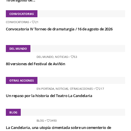
CONVOCATORIAS
CONVOCATORIAS
•
21
Convocatoria IV Torneo de dramaturgia / 16 de agosto de 2026
DEL MUNDO
DEL MUNDO
,
NOTICIAS
•
53
80 versiones del Festival de Aviñón
OTRAS ACCIONES
EN PORTADA
,
NOTICIAS
,
OTRAS ACCIONES
•
217
Un repaso por la historia del Teatro La Candelaria
BLOG
BLOG
•
3493
La Candelaria, una utopía cimentada sobre un cementerio de