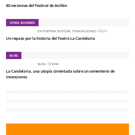
80 versiones del Festival de Aviñón
OTRAS ACCIONES
EN PORTADA
,
NOTICIAS
,
OTRAS ACCIONES
•
217
Un repaso por la historia del Teatro La Candelaria
BLOG
BLOG
•
3494
La Candelaria, una utopía cimentada sobre un cementerio de
invenciones