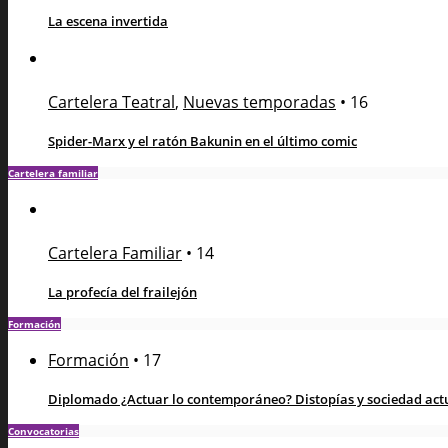
La escena invertida
Cartelera Teatral
,
Nuevas temporadas
•
16
Spider-Marx y el ratón Bakunin en el último comic
Cartelera familiar
Cartelera Familiar
•
14
La profecía del frailejón
Formación
Formación
•
17
Diplomado ¿Actuar lo contemporáneo? Distopías y sociedad actua
Convocatorias