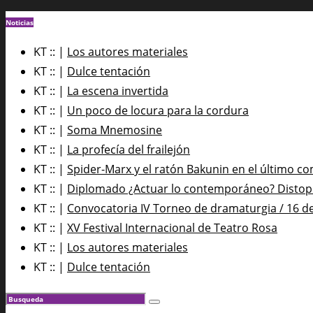
Noticias
KT :: |
Los autores materiales
KT :: |
Dulce tentación
KT :: |
La escena invertida
KT :: |
Un poco de locura para la cordura
KT :: |
Soma Mnemosine
KT :: |
La profecía del frailejón
KT :: |
Spider-Marx y el ratón Bakunin en el último co
KT :: |
Diplomado ¿Actuar lo contemporáneo? Distopía
KT :: |
Convocatoria IV Torneo de dramaturgia / 16 d
KT :: |
XV Festival Internacional de Teatro Rosa
KT :: |
Los autores materiales
KT :: |
Dulce tentación