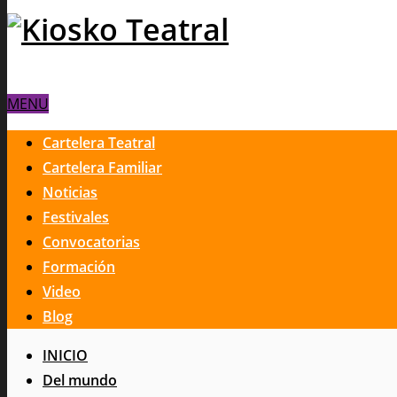
MENU
Cartelera Teatral
Cartelera Familiar
Noticias
Festivales
Convocatorias
Formación
Video
Blog
INICIO
Del mundo