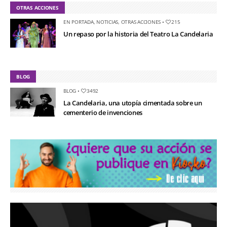
OTRAS ACCIONES
EN PORTADA
,
NOTICIAS
,
OTRAS ACCIONES
•
215
Un repaso por la historia del Teatro La Candelaria
BLOG
BLOG
•
3492
La Candelaria, una utopía cimentada sobre un
cementerio de invenciones