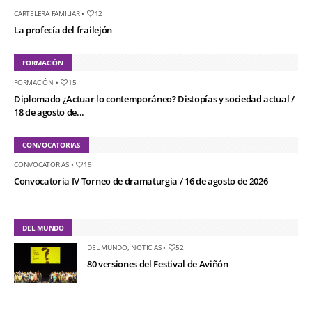
CARTELERA FAMILIAR
•
12
La profecía del frailejón
FORMACIÓN
FORMACIÓN
•
15
Diplomado ¿Actuar lo contemporáneo? Distopías y sociedad actual /
18 de agosto de...
CONVOCATORIAS
CONVOCATORIAS
•
19
Convocatoria IV Torneo de dramaturgia / 16 de agosto de 2026
DEL MUNDO
DEL MUNDO
,
NOTICIAS
•
52
80 versiones del Festival de Aviñón