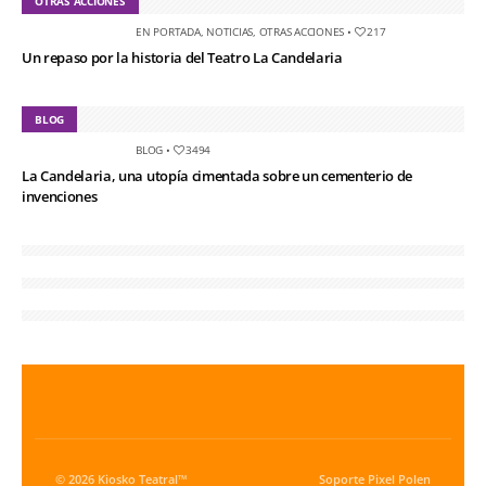
OTRAS ACCIONES
EN PORTADA
,
NOTICIAS
,
OTRAS ACCIONES
•
217
Un repaso por la historia del Teatro La Candelaria
BLOG
BLOG
•
3494
La Candelaria, una utopía cimentada sobre un cementerio de
invenciones
© 2026 Kiosko Teatral™
Soporte
Pixel Polen