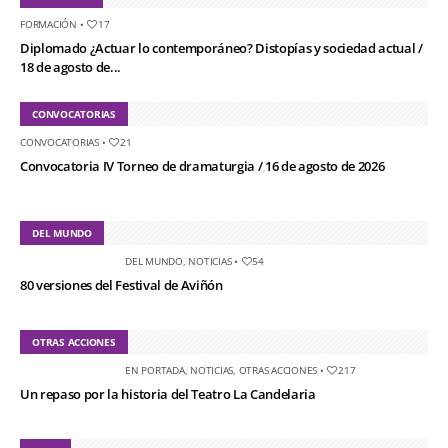
FORMACIÓN
•
17
Diplomado ¿Actuar lo contemporáneo? Distopías y sociedad actual /
18 de agosto de...
CONVOCATORIAS
CONVOCATORIAS
•
21
Convocatoria IV Torneo de dramaturgia / 16 de agosto de 2026
DEL MUNDO
DEL MUNDO
,
NOTICIAS
•
54
80 versiones del Festival de Aviñón
OTRAS ACCIONES
EN PORTADA
,
NOTICIAS
,
OTRAS ACCIONES
•
217
Un repaso por la historia del Teatro La Candelaria