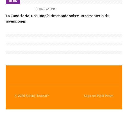
BLOG
BLOG
•
3494
La Candelaria, una utopía cimentada sobre un cementerio de
invenciones
© 2026 Kiosko Teatral™
Soporte
Pixel Polen