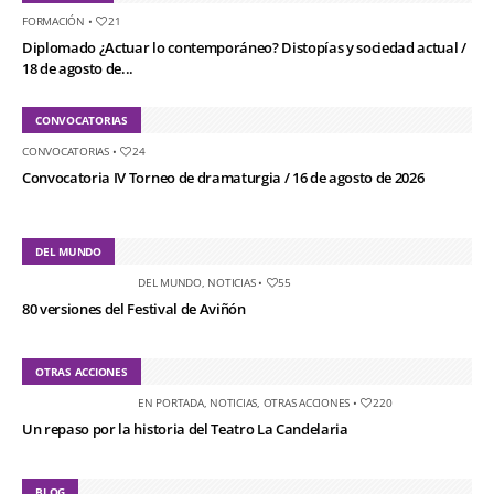
FORMACIÓN
•
21
Diplomado ¿Actuar lo contemporáneo? Distopías y sociedad actual /
18 de agosto de...
CONVOCATORIAS
CONVOCATORIAS
•
24
Convocatoria IV Torneo de dramaturgia / 16 de agosto de 2026
DEL MUNDO
DEL MUNDO
,
NOTICIAS
•
55
80 versiones del Festival de Aviñón
OTRAS ACCIONES
EN PORTADA
,
NOTICIAS
,
OTRAS ACCIONES
•
220
Un repaso por la historia del Teatro La Candelaria
BLOG