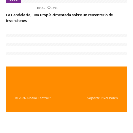
BLOG
•
3495
La Candelaria, una utopía cimentada sobre un cementerio de
invenciones
© 2026 Kiosko Teatral™
Soporte
Pixel Polen