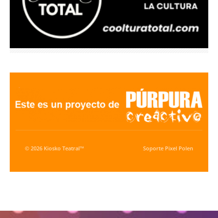
© 2026 Kiosko Teatral™
Soporte
Pixel Polen