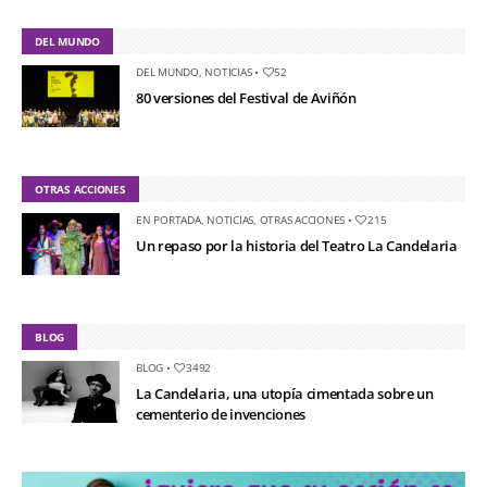
DEL MUNDO
DEL MUNDO
,
NOTICIAS
•
52
80 versiones del Festival de Aviñón
OTRAS ACCIONES
EN PORTADA
,
NOTICIAS
,
OTRAS ACCIONES
•
215
Un repaso por la historia del Teatro La Candelaria
BLOG
BLOG
•
3492
La Candelaria, una utopía cimentada sobre un
cementerio de invenciones